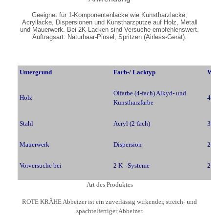
Geeignet für 1-Komponentenlacke wie Kunstharzlacke,
Acryllacke, Dispersionen und Kunstharzputze auf Holz, Metall
und Mauerwerk. Bei 2K-Lacken sind Versuche empfehlenswert.
Auftragsart:
Naturhaar-Pinsel, Spritzen (Airless-Gerät).
Untergrund
Farb-/ Lacktyp
Wir
Ölfarbe (4-fach) Alkyd- und
Holz
45 M
Kunstharzfarbe
Stahl
Acryl (2-fach)
30 
Mauerwerk
Dispersion
20 -
Vorversuche bei
2 K - Systeme
2 - 
Art des Produktes
ROTE KRÄHE Abbeizer ist ein zuverlässig wirkender, streich- und
spachtelfertiger Abbeizer.