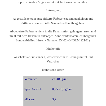
Spritzer in den Augen sofort mit Kaltwasser ausspülen.
Entsorgung
Abgestoßene oder ausgefilterte Farbreste zusammenkehren und
örtlichen Sondermüll - Sammelstellen übergeben.
Abgebeizte Farbreste nicht in die Kanalisation gelangen lassen und
nicht mit dem Hausmüll entsorgen, Sonderabfallsammler übergeben,
Sonderabfallschlüssen - Nummer 55402 (ÖNORM S2101).
Inhaltstoffe
Waschaktive Substanzen, wassermischbare Lösungsmittel und
Verdicker.
Technische Daten
Verbrauch:
ca .400g/m²
Spez. Gewicht:
0,95 - 1,0 g/cm³
pH - Wert:
3,2