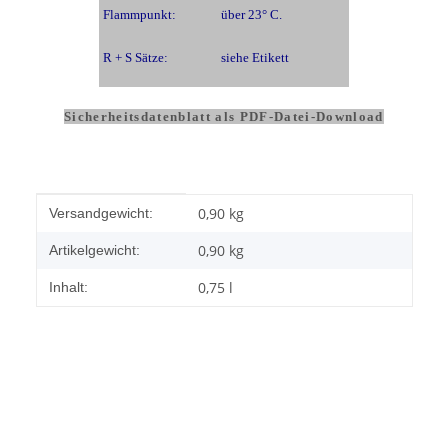
Flammpunkt:
über 23° C.
R + S Sätze:
siehe Etikett
Sicherheitsdatenblatt als PDF-Datei-Download
Produkteigenschaft
Wert
0,90 kg
Versandgewicht:
0,90
kg
Artikelgewicht:
0,75 l
Inhalt: