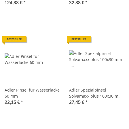
CASCADE 980
Wasserlacke
124,88 €
*
32,88 €
*
BESTSELLER
BESTSELLER
Adler Pinsel für Wasserlacke
Adler Spezialpinsel
60 mm
Solvamaxx plus 100x30 mm
- Flächenstreicher
22,15 €
*
27,45 €
*