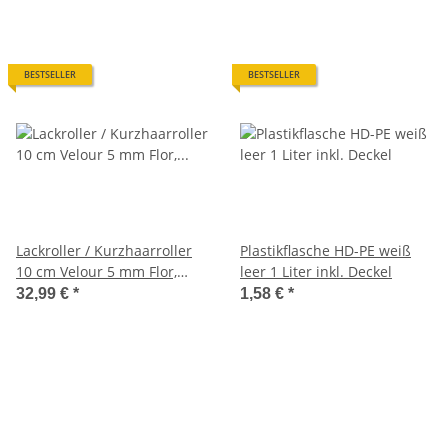
BESTSELLER
BESTSELLER
Lackroller / Kurzhaarroller
Plastikflasche HD-PE weiß
10 cm Velour 5 mm Flor,
leer 1 Liter inkl. Deckel
lösungsmittelfest (10er-
32,99 €
*
1,58 €
*
Pack)