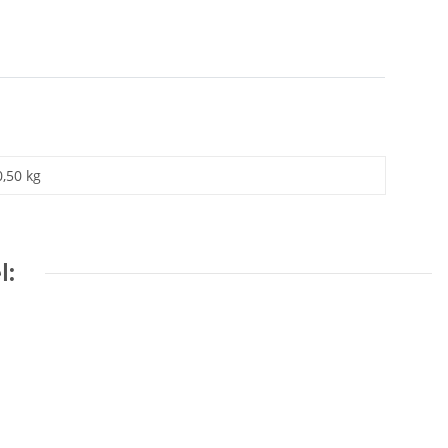
0,50 kg
l: