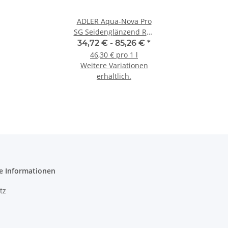
ADLER Aqua-Nova Pro
SG Seidenglänzend RAL
9016 oder Basisweiß
34,72 € -
85,26 €
*
46,30 € pro 1 l
Weitere Variationen
erhältlich.
e Informationen
tz