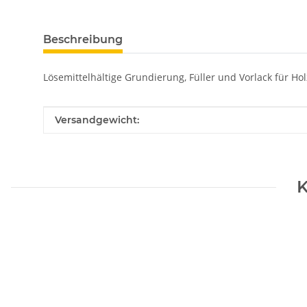
weitere Registerkarten anzeigen
Beschreibung
Lösemittelhältige Grundierung, Füller und Vorlack für Hol
Produkteigenschaft
Wert
Versandgewicht:
K