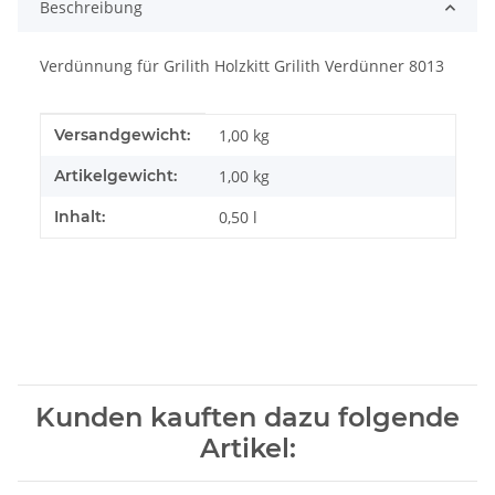
Beschreibung
Verdünnung für Grilith Holzkitt Grilith Verdünner 8013
Produkteigenschaft
Wert
Versandgewicht:
1,00 kg
Artikelgewicht:
1,00
kg
Inhalt:
0,50 l
Kunden kauften dazu folgende
Artikel: