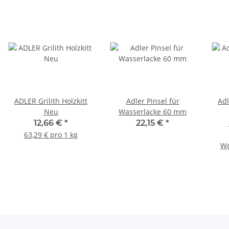
ADLER Grilith Holzkitt
Adler Pinsel für
Adl
Neu
Wasserlacke 60 mm
12,66 €
*
22,15 €
*
63,29 € pro 1 kg
We