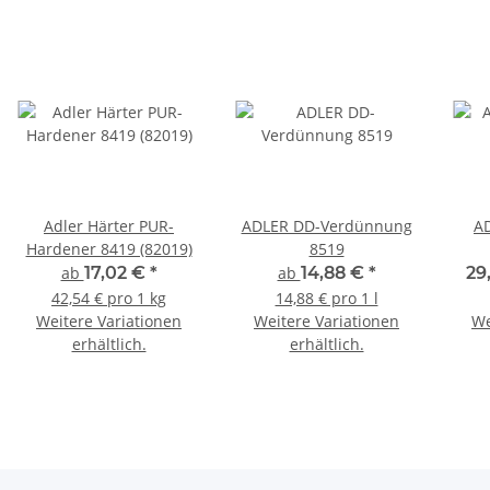
Adler Härter PUR-
ADLER DD-Verdünnung
AD
Hardener 8419 (82019)
8519
ab
17,02 €
*
ab
14,88 €
*
29
42,54 € pro 1 kg
14,88 € pro 1 l
Weitere Variationen
Weitere Variationen
We
erhältlich.
erhältlich.