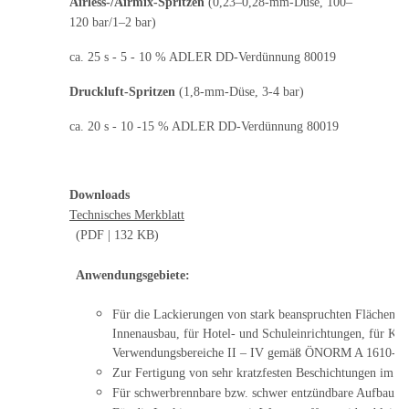
Airless-/Airmix-Spritzen
(0,23–0,28-mm-Düse, 100–
120 bar/1–2 bar)
ca. 25 s - 5 - 10 % ADLER DD-Verdünnung 80019
Druckluft-Spritzen
(1,8-mm-Düse, 3-4 bar)
ca. 20 s - 10 -15 % ADLER DD-Verdünnung 80019
Downloads
Technisches Merkblatt
(PDF | 132 KB)
Anwendungsgebiete:
Für die Lackierungen von stark beanspruchten Flächen 
Innenausbau, für Hotel- und Schuleinrichtungen, für Kü
Verwendungsbereiche II – IV gemäß ÖNORM A 1610-12
Zur Fertigung von sehr kratzfesten Beschichtungen im g
Für schwerbrennbare bzw. schwer entzündbare Aufbauten