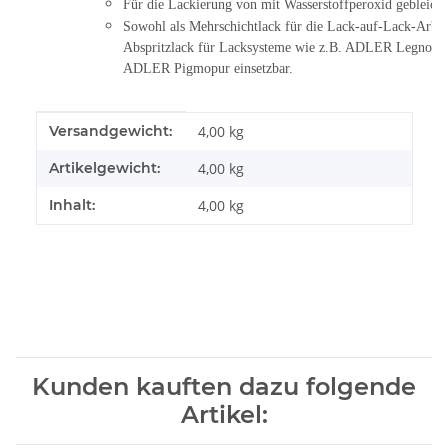
Für die Lackierung von mit Wasserstoffperoxid gebleicht
Sowohl als Mehrschichtlack für die Lack-auf-Lack-Arbeit
Abspritzlack für Lacksysteme wie z.B. ADLER Legnopu
ADLER Pigmopur einsetzbar.
Produkteigenschaft
Wert
Versandgewicht:
4,00 kg
Artikelgewicht:
4,00
kg
Inhalt:
4,00 kg
Kunden kauften dazu folgende
Artikel: