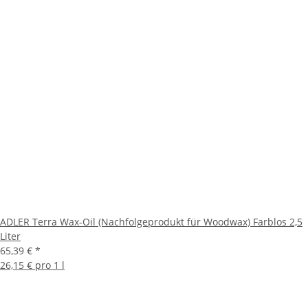
ADLER Terra Wax-Oil (Nachfolgeprodukt für Woodwax) Farblos 2,5
Liter
65,39 €
*
26,15 € pro 1 l