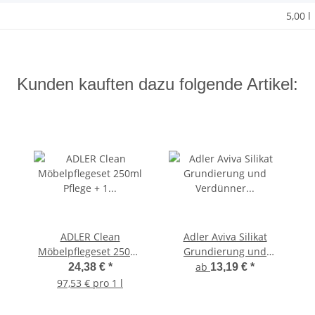
5,00 l
Kunden kauften dazu folgende Artikel:
ADLER Clean
Adler Aviva Silikat
Möbelpflegeset 250ml
Grundierung und
Pflege + 1 Sprühkopf +
Verdünner für
ab
24,38 €
*
13,19 €
*
1 Tuch
Silikatfarben
97,53 € pro 1 l