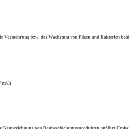
die Vermehrung bzw. das Wachstum von Pilzen und Bakterien beh
 m²/l)
Kennzeichnung von Baubeschichtungsprodukten auf ihre Emissio