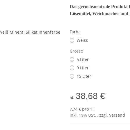
Das geruchsneutrale Produkt h
Lösemittel, Weichmacher und K
Farbe
Weiss
Grösse
5 Liter
9 Liter
15 Liter
38,68 €
ab
7,74 € pro 1 l
inkl. 19% USt. , zzgl.
Versand