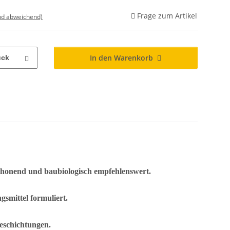
Frage zum Artikel
nd abweichend)
In den Warenkorb
ück
chonend und baubiologisch empfehlenswert.
smittel formuliert.
beschichtungen.