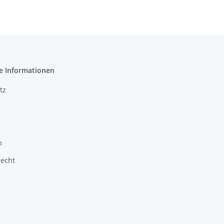
e Informationen
tz
m
recht