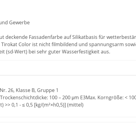
Y und Gewerbe
t deckende Fassadenfarbe auf Silikatbasis für wetterbestän
Tirokat Color ist nicht filmbildend und spannungsarm sowi
it (sd-Wert) bei sehr guter Wasserfestigkeit aus.
r. 26, Klasse B, Gruppe 1
rockenschichtdicke: 100 – 200 μm E3Max. Korngröße: < 10
>> 0,1 - ≤ 0,5 [kg/(m²×h0,5)] (mittel)