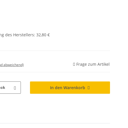
g des Herstellers
:
32,80 €
Frage zum Artikel
nd abweichend)
In den Warenkorb
ück