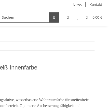
News
Kontakt
Wachse, Öle, Innenlasuren
Zubehör
0,00 €
eiß Innenfarbe
3
saktive, wasserbasierte Wohnraumfarbe für streifenfreie
nenbereich. Optimierte Ausbesserungsfähigkeit und