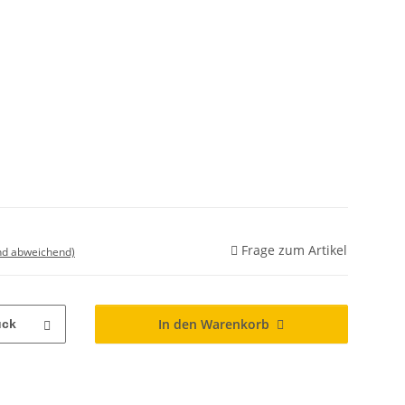
Frage zum Artikel
nd abweichend)
In den Warenkorb
ück