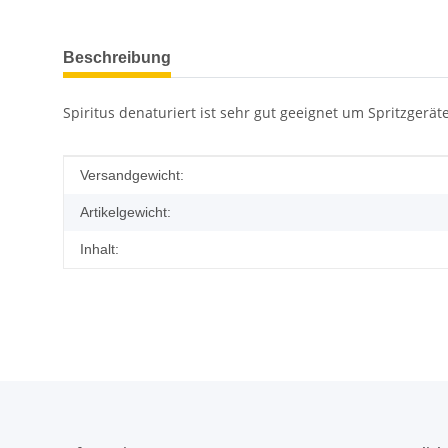
weitere Registerkarten anzeigen
Beschreibung
Spiritus denaturiert ist sehr gut geeignet um Spritzge
Produkteigenschaft
Wert
Versandgewicht:
Artikelgewicht:
Inhalt: