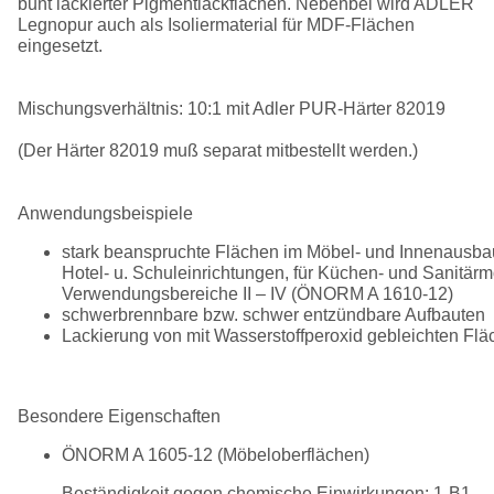
bunt lackierter Pigmentlackflächen. Nebenbei wird ADLER
Legnopur auch als Isoliermaterial für MDF-Flächen
eingesetzt.
Mischungsverhältnis: 10:1 mit Adler PUR-Härter 82019
(Der Härter 82019 muß separat mitbestellt werden.)
Anwendungsbeispiele
stark beanspruchte Flächen im Möbel- und Innenausbau
Hotel- u. Schuleinrichtungen, für Küchen- und Sanitärm
Verwendungsbereiche II – IV (ÖNORM A 1610-12)
schwerbrennbare bzw. schwer entzündbare Aufbauten
Lackierung von mit Wasserstoffperoxid gebleichten Fl
Besondere Eigenschaften
ÖNORM A 1605-12 (Möbeloberflächen)
Beständigkeit gegen chemische Einwirkungen: 1-B1