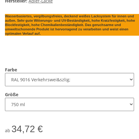
Hersteller:
Adler-Lacke
Wasserbasiertes, vergilbungsfreies, deckend weißes Lacksystem für innen und
außen. Sehr gute Witterungs- und UV-Beständigkeit, hohe Kratzfestigkeit, hohe
Blockfestigkeit, hohe Chemikalienbeständigkeit. Das geruchsarme und
umweltschonende Produkt ist hervorragend zu verarbeiten und weist einen
optimalen Verlauf auf.
Farbe
Größe
34,72 €
ab