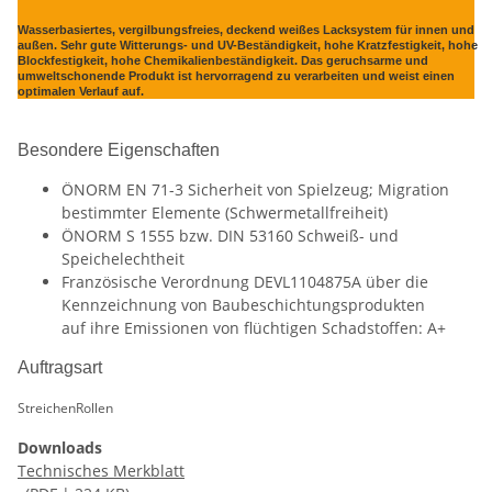
Wasserbasiertes, vergilbungsfreies, deckend weißes Lacksystem für innen und
außen. Sehr gute Witterungs- und UV-Beständigkeit, hohe Kratzfestigkeit, hohe
Blockfestigkeit, hohe Chemikalienbeständigkeit. Das geruchsarme und
umweltschonende Produkt ist hervorragend zu verarbeiten und weist einen
optimalen Verlauf auf.
Besondere Eigenschaften
ÖNORM EN 71-3 Sicherheit von Spielzeug; Migration
bestimmter Elemente (Schwermetallfreiheit)
ÖNORM S 1555 bzw. DIN 53160 Schweiß- und
Speichelechtheit
Französische Verordnung DEVL1104875A über die
Kennzeichnung von Baubeschichtungsprodukten
auf ihre Emissionen von flüchtigen Schadstoffen: A+
Auftragsart
Streichen
Rollen
Downloads
Technisches Merkblatt