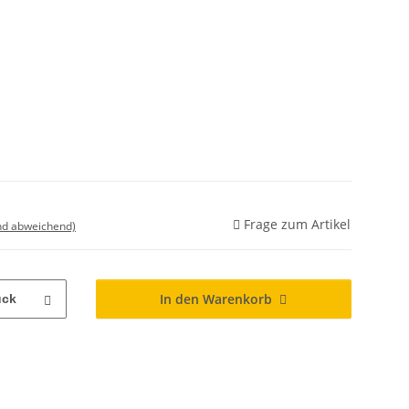
Frage zum Artikel
nd abweichend)
In den Warenkorb
ück