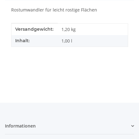
Rostumwandler für leicht rostige Flächen
Produkteigenschaft
Wert
Versandgewicht:
1,20 kg
Inhalt:
1,00 l
Informationen