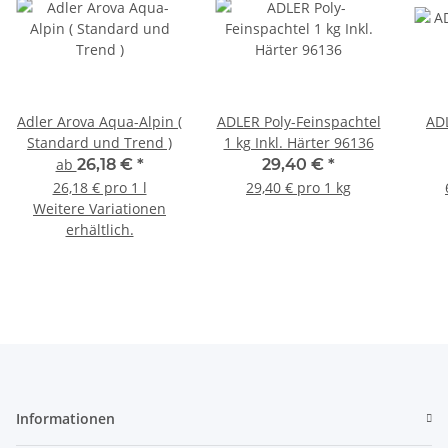
Adler Arova Aqua-Alpin (
ADLER Poly-Feinspachtel
ADL
Standard und Trend )
1 kg Inkl. Härter 96136
ab
26,18 €
*
29,40 €
*
26,18 € pro 1 l
29,40 € pro 1 kg
Weitere Variationen
erhältlich.
Informationen