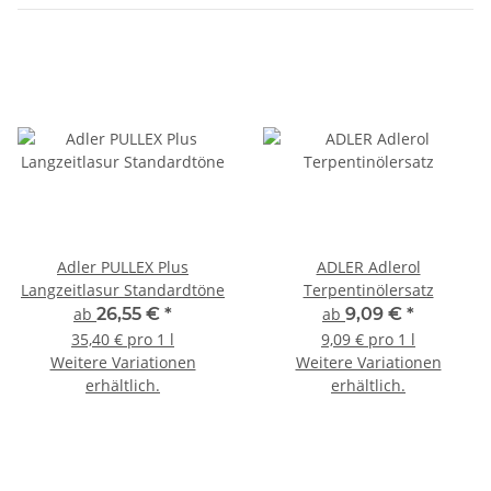
Adler PULLEX Plus
ADLER Adlerol
Langzeitlasur Standardtöne
Terpentinölersatz
ab
26,55 €
*
ab
9,09 €
*
35,40 € pro 1 l
9,09 € pro 1 l
Weitere Variationen
Weitere Variationen
erhältlich.
erhältlich.