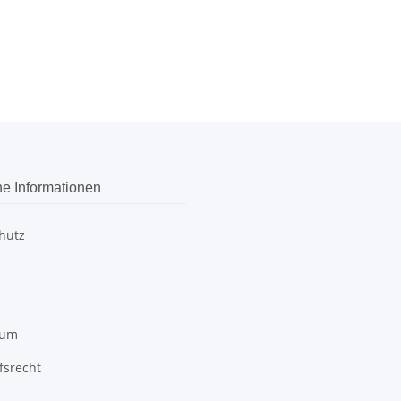
he Informationen
hutz
sum
fsrecht