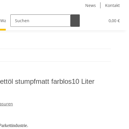
News
Kontakt
Wachse, Öle, Innenlasuren
Zubehör
0,00 €
töl stumpfmatt farblos10 Liter
lasuren
arkettindustrie.