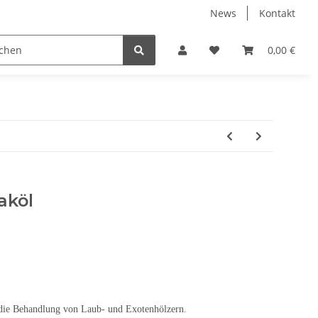
News
Kontakt
Wachse, Öle, Innenlasuren
Zubehör
0,00 €
aköl
r die Behandlung von Laub- und Exotenhölzern.