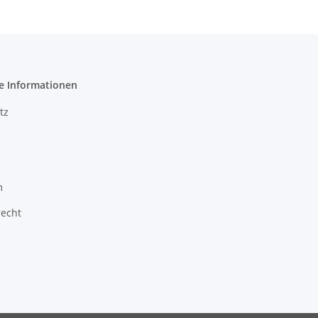
e Informationen
tz
m
recht