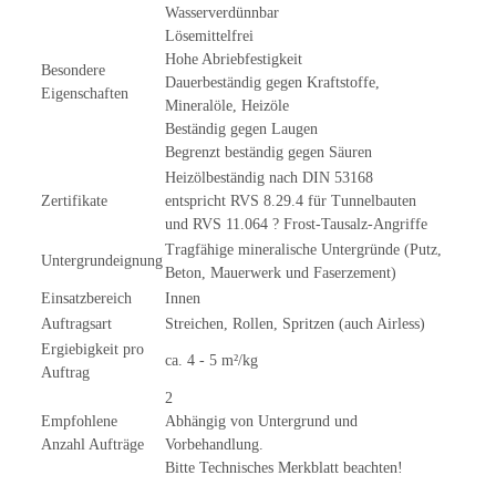
Wasserverdünnbar
Lösemittelfrei
Hohe Abriebfestigkeit
Besondere
Dauerbeständig gegen Kraftstoffe,
Eigenschaften
Mineralöle, Heizöle
Beständig gegen Laugen
Begrenzt beständig gegen Säuren
Heizölbeständig nach DIN 53168
Zertifikate
entspricht RVS 8.29.4 für Tunnelbauten
und RVS 11.064 ? Frost-Tausalz-Angriffe
Tragfähige mineralische Untergründe (Putz,
Untergrundeignung
Beton, Mauerwerk und Faserzement)
Einsatzbereich
Innen
Auftragsart
Streichen, Rollen, Spritzen (auch Airless)
Ergiebigkeit pro
ca. 4 - 5 m²/kg
Auftrag
2
Empfohlene
Abhängig von Untergrund und
Anzahl Aufträge
Vorbehandlung.
Bitte Technisches Merkblatt beachten!