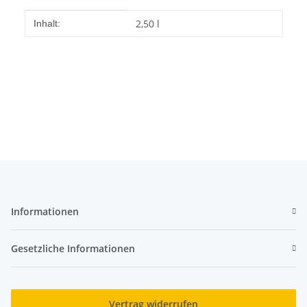
Produkteigenschaft
Wert
2,50 l
Inhalt:
Informationen
Gesetzliche Informationen
Vertrag widerrufen