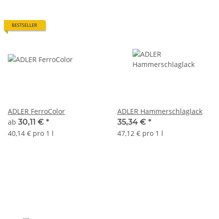
BESTSELLER
ADLER FerroColor
ADLER Hammerschlaglack
ab
30,11 €
*
35,34 €
*
40,14 € pro 1 l
47,12 € pro 1 l