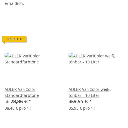
erhältlich.
BESTSELLER
ADLER VariColor
ADLER VariColor weiß,
Standardfarbtöne
tönbar - 10 Liter
ab
28,86 €
*
359,54 €
*
38,48 € pro 1 l
35,95 € pro 1 l