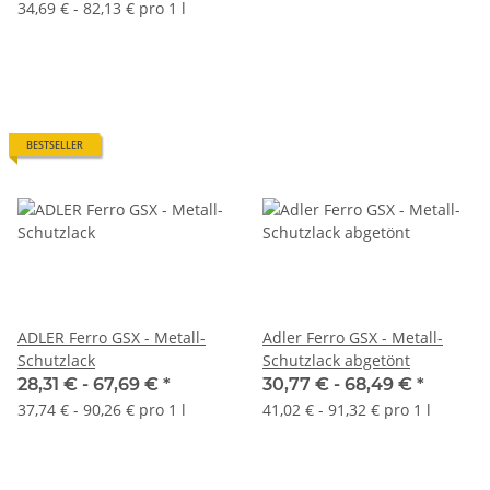
Standartfarbton
Wunsch-RAL-Ton
34,69 € - 82,13 € pro 1 l
BESTSELLER
ADLER Ferro GSX - Metall-
Adler Ferro GSX - Metall-
Schutzlack
Schutzlack abgetönt
28,31 € -
67,69 €
*
30,77 € -
68,49 €
*
37,74 € - 90,26 € pro 1 l
41,02 € - 91,32 € pro 1 l