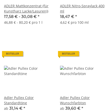
ADLER Mattkonzentrat (für
ADLER Nitro-Spraylack 400
Kunstharz Lacke/Lasuren))
ml
17,58 € -
30,08 €
*
18,47 €
*
46,88 € - 80,20 € pro 1 l
4,62 € pro 100 ml
BESTSELLER
BESTSELLER
Adler Pullex Color
Adler Pullex Color
Standardtöne
Wunschfarbton
ab
31,14 €
*
ab
39,60 €
*