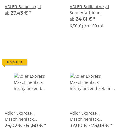
ADLER Betonsiegel
ADLER BrilliantAlkyd
Sonderfarbtöne
ab
27,43 €
*
ab
24,61 €
*
6,56 € pro 100 ml
BESTSELLER
Adler Express-
Adler Express-
Maschinenlack
Maschinenlack
hochglänzend
hochglänzend z.B. im
26,02 € -
61,60 €
*
32,00 € -
75,08 €
*