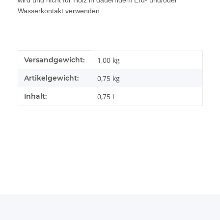
Wasserkontakt verwenden.
Produkteigenschaft
Wert
Versandgewicht:
1,00 kg
Artikelgewicht:
0,75
kg
Inhalt:
0,75 l