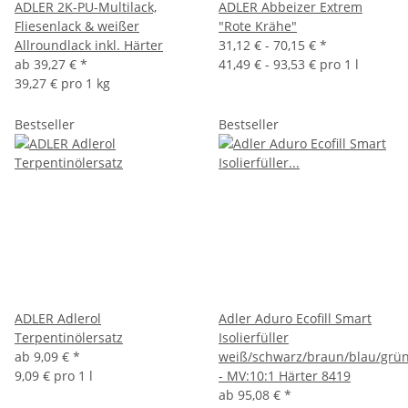
ADLER 2K-PU-Multilack,
ADLER Abbeizer Extrem
Fliesenlack & weißer
"Rote Krähe"
Allroundlack inkl. Härter
31,12 € -
70,15 €
*
ab
39,27 €
*
41,49 € - 93,53 € pro 1 l
39,27 € pro 1 kg
Bestseller
Bestseller
ADLER Adlerol
Adler Aduro Ecofill Smart
Terpentinölersatz
Isolierfüller
ab
9,09 €
*
weiß/schwarz/braun/blau/grü
9,09 € pro 1 l
- MV:10:1 Härter 8419
ab
95,08 €
*